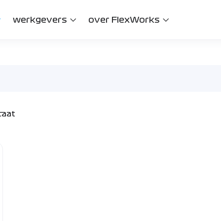
werkgevers
over FlexWorks
taat