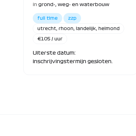
in
grond-, weg- en waterbouw
full time
zzp
utrecht
,
rhoon
,
landelijk
,
helmond
€
105
/ uur
Uiterste datum:
inschrijvingstermijn gesloten.